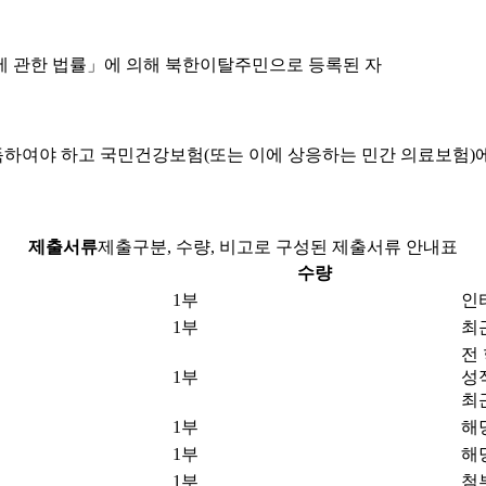
에 관한 법률」에 의해 북한이탈주민으로 등록된 자
취득하여야 하고 국민건강보험(또는 이에 상응하는 민간 의료보험)
제출서류
제출구분, 수량, 비고로 구성된 제출서류 안내표
수량
1부
인
1부
최
전
1부
성
최
1부
해
1부
해
1부
첨